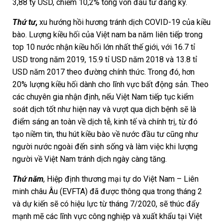
3,88 tỷ USD, chiếm 10,2% tổng vốn đầu tư đăng ký.
Thứ tư
,
xu hướng hồi hương tránh dịch COVID-19 của kiều
bào. Lượng kiều hối của Việt nam ba năm liên tiếp trong
top 10 nước nhận kiều hối lớn nhất thế giới, với 16.7 tỉ
USD trong năm 2019, 15.9 tỉ USD năm 2018 và 13.8 tỉ
USD năm 2017 theo đường chính thức. Trong đó, hơn
20% lượng kiều hối dành cho lĩnh vực bất động sản. Theo
các chuyên gia nhận định, nếu Việt Nam tiếp tục kiểm
soát dịch tốt như hiện nay và vượt qua dịch bệnh sẽ là
điểm sáng an toàn về dịch tễ, kinh tế và chính trị, từ đó
tạo niềm tin, thu hút kiều bào về nước đầu tư cũng như
người nước ngoài đến sinh sống và làm việc khi lượng
người về Việt Nam tránh dịch ngày càng tăng.
Thứ năm
, Hiệp định thương mại tự do Việt Nam – Liên
minh châu Âu (EVFTA) đã được thông qua trong tháng 2
và dự kiến sẽ có hiệu lực từ tháng 7/2020, sẽ thúc đẩy
mạnh mẽ các lĩnh vực công nghiệp và xuất khẩu tại Việt