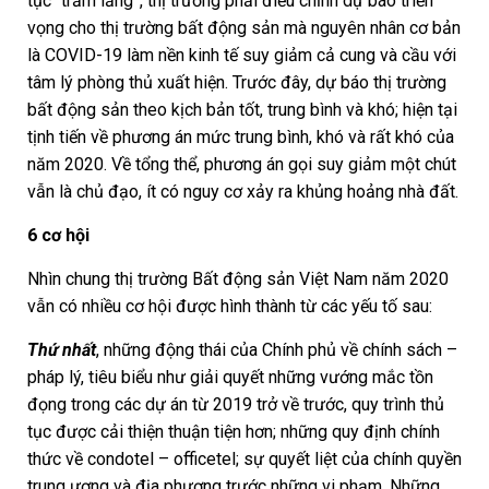
tục “trầm lắng”, thị trường phải điều chỉnh dự báo triển
vọng cho thị trường bất động sản mà nguyên nhân cơ bản
là COVID-19 làm nền kinh tế suy giảm cả cung và cầu với
tâm lý phòng thủ xuất hiện. Trước đây, dự báo thị trường
bất động sản theo kịch bản tốt, trung bình và khó; hiện tại
tịnh tiến về phương án mức trung bình, khó và rất khó của
năm 2020. Về tổng thể, phương án gọi suy giảm một chút
vẫn là chủ đạo, ít có nguy cơ xảy ra khủng hoảng nhà đất.
6 cơ hội
Nhìn chung thị trường Bất động sản Việt Nam năm 2020
vẫn có nhiều cơ hội được hình thành từ các yếu tố sau:
Thứ nhất
, những động thái của Chính phủ về chính sách –
pháp lý, tiêu biểu như giải quyết những vướng mắc tồn
đọng trong các dự án từ 2019 trở về trước, quy trình thủ
tục được cải thiện thuận tiện hơn; những quy định chính
thức về condotel – officetel; sự quyết liệt của chính quyền
trung ương và địa phương trước những vi phạm. Những