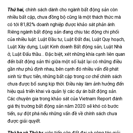
Thứ hai,
chính sách dành cho ngành bất động sản còn
nhiều bất cập, chưa đồng bộ cũng là một thách thức mà
có tới 81,82% doanh nghiệp được khảo sát phản ánh.
Riêng ngành bất động sản đang chịu tác động chi phối
của nhiều luật: Luật Đầu tư, Luật Đất đai, Luật Quy hoạch,
Luật Xây dựng, Luật Kinh doanh Bất động sản, Luật Nhà
ở, Luật Đấu thầu… Đặc biệt, xét những khía cạnh liên quan
đến bất động sản thì giữa một số luật lại có những điều
gần như phủ định nhau, bên cạnh đó nhiều vấn đề phát
sinh từ thực tiễn, những bất cập trong cơ chế chính sách
chưa được bổ sung kịp thời. Điều này làm ảnh hưởng đến
hiệu quả triển khai và quản lý các dự án bất động sản.
Các chuyên gia trong khảo sát của Vietnam Report đánh
giá thị trường bất động sản năm 2020 sẽ khó có bước
tiến, sự đột phá nếu những vấn đề về chính sách chưa
được giải quyết.
Thứ ba và Thứ tư
,
việc tiếp cận đất đai và công tác giải